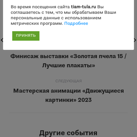
Потому что просто творить — это хорошо, а вот
Во время посещения сайта
tiam-tula.ru
Вы
заинтересовать и вовлечь в процесс кого-то ещё
соглашаетесь с тем, что мы обрабатываем Ваши
— бесценно!»
персональные данные с использованием
метрических программ.
Подробнее
ПРИНЯТЬ
Навигация
ПРЕДЫДУЩАЯ
по
Финисаж выставки «Золотая пчела 15 /
Предыдущая
Лучшие плакаты»
записям
запись:
СЛЕДУЮЩАЯ
Мастерская анимации «Движущиеся
Следующая
картинки» 2023
запись:
Другие события