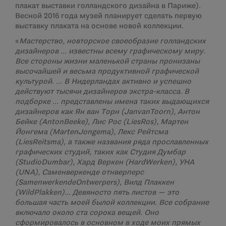
плакат выставки голландского дизайна в Париже).
Весной 2016 года музей планирует сделать первую
выставку плаката на основе новой коллекции.
«
Мастерство, новторское своеобразие голландских
дизайнеров … известны всему графическому миру.
Все стороны жизни маленькой страны пронизаны
высочайшей и весьма продуктивной графической
культурой. … В Нидерландах активно и успешно
действуют тысячи дизайнеров экстра-класса. В
подборке … представлены имена таких выдающихся
дизайнеров как Ян ван Торн (
Jan
van
Toorn
), Антон
Бейке (
Anton
Beeke
), Лис Рос (
Lies
Ros
), Мартен
Йонгема (
Marten
Jongema
), Лекс Рейтсма
(
Lies
Reitsma
), а также названия ряда прославленных
графических студий, таких как Студия Думбар
(
Studio
Dumbar
), Хард Веркен (
Hard
Werken
), УНА
(
UNA
), Саменверкенде отнверперс
(
Samenwerkende
Ontwerpers
), Вилд Плаккен
(
Wild
Plakken
)… Девяносто пять листов — это
большая часть моей былой коллекции. Все собрание
включало около ста сорока вещей. Оно
сформировалось в основном в ходе моих прямых