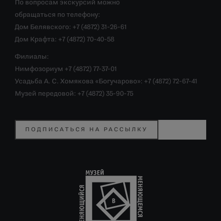
По вопросам экскурсий можно
обращаться по телефону:
Дом Белявского: +7 (4872) 31-26-61
Дом Крафта: +7 (4872) 70-40-58
Филиалы:
Нимфозориум +7 (4872) 77-37-01
Усадьба А. С. Хомякова «Богучарово»: +7 (4872) 72-67-41
Музей передовой: +7 (4872) 35-90-75
ПОДПИСАТЬСЯ НА РАССЫЛКУ