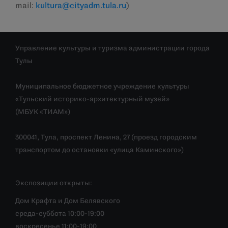
mail:
kultura@cityadm.tula.ru
)
Управление культуры и туризма администрации города
Тулы
Муниципальное бюджетное учреждение культуры
«Тульский историко-архитектурный музей»
(МБУК «ТИАМ»)
300041, Тула, проспект Ленина, 27 (проезд городским
транспортом до остановки «улица Каминского»)
Экспозиции открыты:
Дом Крафта и Дом Белявского
среда-суббота 10:00-19:00
воскресенье 11:00-19:00