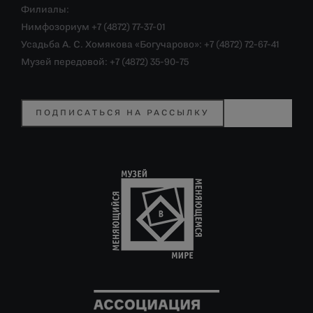
Филиалы:
Нимфозориум +7 (4872) 77-37-01
Усадьба А. С. Хомякова «Богучарово»: +7 (4872) 72-67-41
Музей передовой: +7 (4872) 35-90-75
ПОДПИСАТЬСЯ НА РАССЫЛКУ