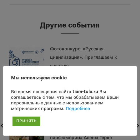
Другие события
Фотоконкурс: «Русская
цивилизация». Приглашаем к
участию.
Мы используем cookie
2 августа парфюмерные встречи в
Во время посещения сайта
tiam-tula.ru
Вы
Доме Белявского: мастер-классы,
соглашаетесь с тем, что мы обрабатываем Ваши
дегустации, лекции
персональные данные с использованием
метрических программ.
Подробнее
2 августа лекция-дегустация
ПРИНЯТЬ
«Женщины в истории русской
парфюмерии» Алёны Герке