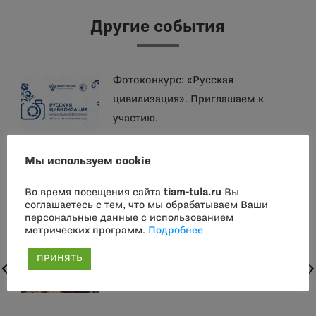
Другие события
Фотоконкурс: «Русская
цивилизация». Приглашаем к
участию.
Мы используем cookie
2 августа парфюмерные встречи в
Доме Белявского: мастер-классы,
Во время посещения сайта
tiam-tula.ru
Вы
дегустации, лекции
соглашаетесь с тем, что мы обрабатываем Ваши
персональные данные с использованием
метрических программ.
Подробнее
2 августа лекция-дегустация
ПРИНЯТЬ
«Женщины в истории русской
парфюмерии» Алёны Герке