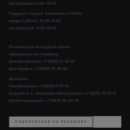
воскресенье 11:00–19:00
Подумать только. Книжный в ТИАМе:
среда-суббота: 10:00-19:00;
воскресенье: 11:00-19:00
По вопросам экскурсий можно
обращаться по телефону:
Дом Белявского: +7 (4872) 31-26-61
Дом Крафта: +7 (4872) 70-40-58
Филиалы:
Нимфозориум +7 (4872) 77-37-01
Усадьба А. С. Хомякова «Богучарово»: +7 (4872) 72-67-41
Музей передовой: +7 (4872) 35-90-75
ПОДПИСАТЬСЯ НА РАССЫЛКУ