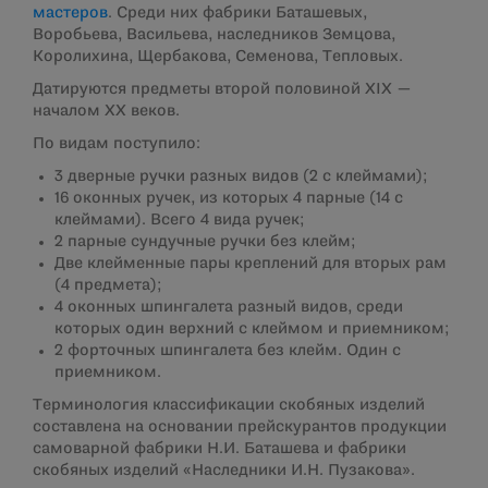
мастеров
. Среди них фабрики Баташевых,
Воробьева, Васильева, наследников Земцова,
Королихина, Щербакова, Семенова, Тепловых.
Датируются предметы второй половиной ХIХ —
началом ХХ веков.
По видам поступило:
3 дверные ручки разных видов (2 с клеймами);
16 оконных ручек, из которых 4 парные (14 с
клеймами). Всего 4 вида ручек;
2 парные сундучные ручки без клейм;
Две клейменные пары креплений для вторых рам
(4 предмета);
4 оконных шпингалета разный видов, среди
которых один верхний с клеймом и приемником;
2 форточных шпингалета без клейм. Один с
приемником.
Терминология классификации скобяных изделий
составлена на основании прейскурантов продукции
самоварной фабрики Н.И. Баташева и фабрики
скобяных изделий «Наследники И.Н. Пузакова».