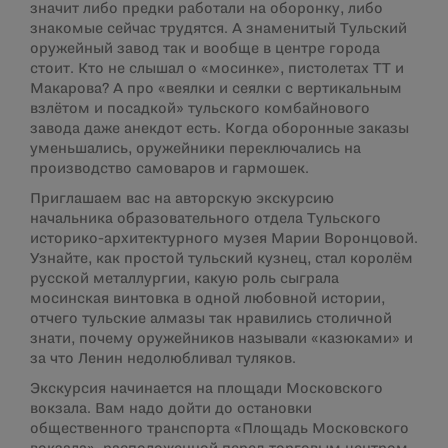
значит либо предки работали на оборонку, либо
знакомые сейчас трудятся. А знаменитый Тульский
оружейный завод так и вообще в центре города
стоит. Кто не слышал о «мосинке», пистолетах ТТ и
Макарова? А про «веялки и сеялки с вертикальным
взлётом и посадкой» тульского комбайнового
завода даже анекдот есть. Когда оборонные заказы
уменьшались, оружейники переключались на
производство самоваров и гармошек.
Приглашаем вас на авторскую экскурсию
начальника образовательного отдела Тульского
историко-архитектурного музея Марии Воронцовой.
Узнайте, как простой тульский кузнец, стал королём
русской металлургии, какую роль сыграла
мосинская винтовка в одной любовной истории,
отчего тульские алмазы так нравились столичной
знати, почему оружейников называли «казюками» и
за что Ленин недолюбливал туляков.
Экскурсия начинается на площади Московского
вокзала. Вам надо дойти до остановки
общественного транспорта «Площадь Московского