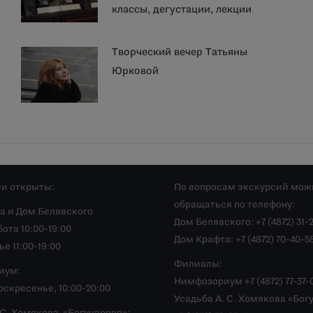
классы, дегустации, лекции
Творческий вечер Татьяны
Юрковой
и открыты:
По вопросам экскурсий мож
обращаться по телефону:
а и Дом Белявского
Дом Белявского: +7 (4872) 31-
ота 10:00-19:00
Дом Крафта: +7 (4872) 70-40-5
е 11:00-19:00
Филиалы:
иум:
Нимфозориум +7 (4872) 77-37-
скресенье, 10:00-20:00
Усадьба А. С. Хомякова «Бог