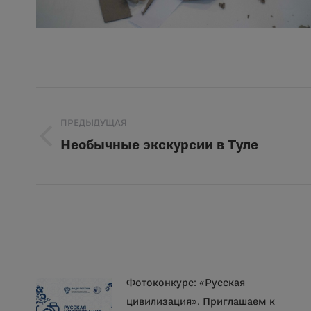
Навигация
ПРЕДЫДУЩАЯ
по
Необычные экскурсии в Туле
Предыдущая
записям
запись:
Фотоконкурс: «Русская
цивилизация». Приглашаем к