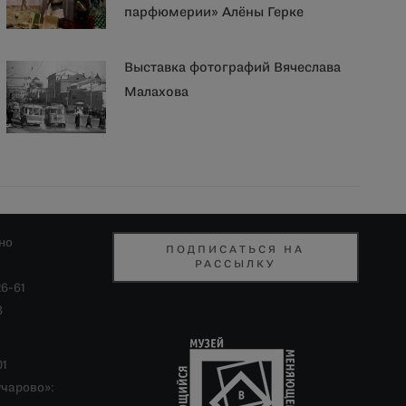
парфюмерии» Алёны Герке
Выставка фотографий Вячеслава
Малахова
но
ПОДПИСАТЬСЯ НА
РАССЫЛКУ
26-61
8
01
учарово»: