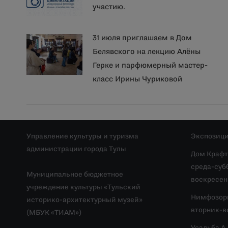
участию.
31 июля приглашаем в Дом
Белявского на лекцию Алёны
Герке и парфюмерный мастер-
класс Ирины Чуриковой
Управление культуры и туризма
Экспозици
администрации города Тулы
Дом Крафт
среда-субб
Муниципальное бюджетное
воскресень
учреждение культуры «Тульский
Нимфозор
историко-архитектурный музей»
вторник-во
(МБУК «ТИАМ»)