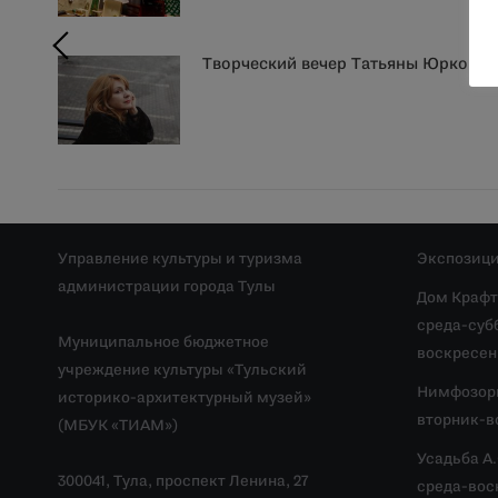
Творческий вечер Татьяны Юрковой
Управление культуры и туризма
Экспозици
администрации города Тулы
Дом Крафт
среда-субб
Муниципальное бюджетное
воскресень
учреждение культуры «Тульский
Нимфозор
историко-архитектурный музей»
вторник-во
(МБУК «ТИАМ»)
Усадьба А
300041, Тула, проспект Ленина, 27
среда-воск