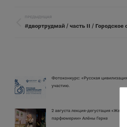
Навигация
ПРЕДЫДУЩАЯ
по
#двортрудмай / часть II / Городское
Предыдущая
запись:
записям
Фотоконкурс: «Русская цивилизаци
участию.
2 августа лекция-дегустация «Женщ
парфюмерии» Алёны Герке