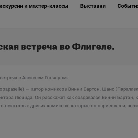
кскурсии и мастер-классы
Выставки
Событи
ская встреча во Флигеле.
 встреча с Алексеем Гончаром.
mopapaselle) — автор комиксов Винни Бартон, Шанс (Паралл
октора Люцида. Он расскажет как создавался Винни Бартон, к
 о некоторых других комиксах, которые он нарисовал и, воз