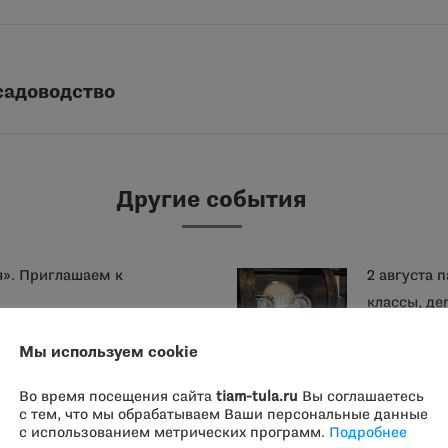
 садоводство
Следующая
запись:
Другие события
я». Приглашаем к
2 августа 
классы, де
Мы используем cookie
ины в истории русской
31 июля пр
Во время посещения сайта
tiam-tula.ru
Вы соглашаетесь
с тем, что мы обрабатываем Ваши персональные данные
Герке и п
с использованием метрических программ.
Подробнее