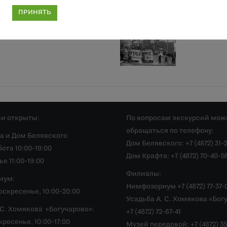
ПРИНЯТЬ
Выставка 
и открыты:
По вопросам экскурсий мож
обращаться по телефону:
а и Дом Белявского
Дом Белявского: +7 (4872) 31-
ота 10:00-19:00
Дом Крафта: +7 (4872) 70-40-5
е 11:00-19:00
Филиалы:
иум:
Нимфозориум +7 (4872) 77-37-
скресенье, 10:00-20:00
Усадьба А. С. Хомякова «Бог
.С. Хомякова «Богучарово»:
+7 (4872) 72-67-41
ресенье, 10:00-17:00
Музей передовой: +7 (4872) 35