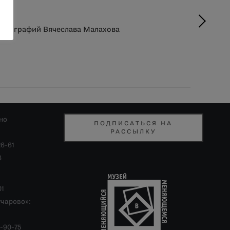
фотографий Вячеслава Малахова
но
ПОДПИСАТЬСЯ НА
РАССЫЛКУ
26-61
8
01
учарово»:
-90-75