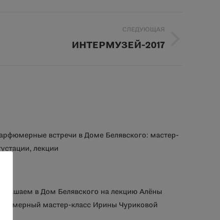
СЛЕДУЮЩАЯ
ИНТЕРМУЗЕЙ-2017
парфюмерные встречи в Доме Белявского: мастер-
густации, лекции
иглашаем в Дом Белявского на лекцию Алёны
арфюмерный мастер-класс Ирины Чуриковой